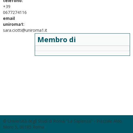
telefono:
+39
0677274116
email
uniroma1:
sara.ciotti@uniroma1.it
Membro di
© Università degli Studi di Roma "La Sapienza" - Piazzale Aldo
Moro 5, 00185 Roma