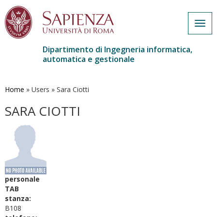
Togg
navig
Dipartimento di Ingegneria informatica,
automatica e gestionale
Salta
al
contenuto
Home
»
Users
»
Sara Ciotti
principale
SARA CIOTTI
personale
TAB
stanza:
B108