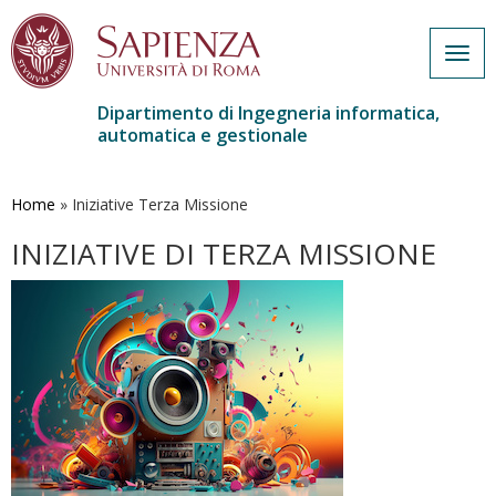
Togg
navig
Dipartimento di Ingegneria informatica,
automatica e gestionale
Salta
al
contenuto
Home
»
Iniziative Terza Missione
principale
INIZIATIVE DI TERZA MISSIONE