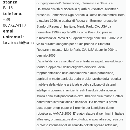
stanza:
di Ingegneria dell'Informazione, Informatica e Statistica.
B116
Ha svolto attività di ricerca in qualità di visitatore scientifico
telefono:
presso la Fondazione Ugo Bordoni a Roma da novembre 1998
+39
a ottobre 1999, in qualita' di Research Engineer presso lo
0677274117
Stanford Research Institute, Menlo Park, CA, USA da
email
nomenbre 1999 a aprile 2000, come Post-Doc presso
uniroma1:
l'Universita' di Roma "La Sapienza" negli anni 2000-2002, e in
luca.iocchi@uniroma1.it
visita durante congedo per studio presso lo Stanford
Research Institute, Menlo Park, CA, USA da aprile 2004 a
gennaio 2005.
L'attivita' di ricerca svolta e' incentrata su aspetti metodologici,
teorici e applicativi dell'intelligenza artificiale, della
rappresentazione della conoscenza e della percezione,
applicati in modo particolare alle problematiche della robotica
mobile e della visione artificiale e dello sviluppo di sistemi
intelligenti operanti in ambienti reali. I risultati della ricerca
svolta sono stati pubblicati in oltre 100 articoli in riviste e atti di
conferenze internazionali e nazionali. Ha ricevuto 4 premi
best-paper e top-paper e 1 premio per la migliore demo
robotica ad AAMAS 2008. E' stato relatore di seminari in Italia e
all'estero, organizzatore di workshop e special issue, revisore
di riviste internazionali nell'ambito dell’intelligenza artificiale,