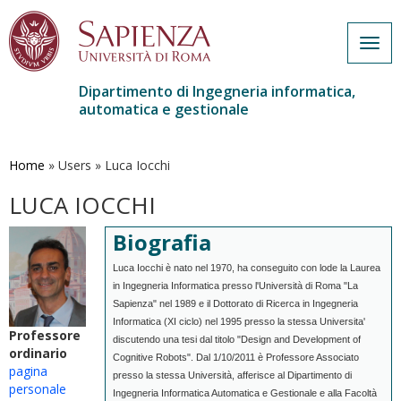
Togg
navig
Dipartimento di Ingegneria informatica,
automatica e gestionale
Salta
al
contenuto
Home
»
Users
»
Luca Iocchi
principale
LUCA IOCCHI
Biografia
Luca Iocchi è nato nel 1970, ha conseguito con lode la Laurea
in Ingegneria Informatica presso l'Università di Roma "La
Sapienza" nel 1989 e il Dottorato di Ricerca in Ingegneria
Informatica (XI ciclo) nel 1995 presso la stessa Universita'
Professore
discutendo una tesi dal titolo "Design and Development of
ordinario
Cognitive Robots". Dal 1/10/2011 è Professore Associato
pagina
presso la stessa Università, afferisce al Dipartimento di
personale
Ingegneria Informatica Automatica e Gestionale e alla Facoltà