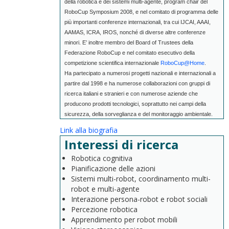
della robotica e dei sistemi multi-agente, program chair del
RoboCup Symposium 2008, e nel comitato di programma delle
più importanti conferenze internazionali, tra cui IJCAI, AAAI,
AAMAS, ICRA, IROS, nonché di diverse altre conferenze
minori. E’ inoltre membro del Board of Trustees della
Federazione RoboCup e nel comitato esecutivo della
competizione scientifica internazionale
RoboCup@Home
.
Ha partecipato a numerosi progetti nazionali e internazionali a
partire dal 1998 e ha numerose collaborazioni con gruppi di
ricerca italiani e stranieri e con numerose aziende che
producono prodotti tecnologici, soprattutto nei campi della
sicurezza, della sorveglianza e del monitoraggio ambientale.
Link alla biografia
Interessi di ricerca
Robotica cognitiva
Pianificazione delle azioni
Sistemi multi-robot, coordinamento multi-
robot e multi-agente
Interazione persona-robot e robot sociali
Percezione robotica
Apprendimento per robot mobili