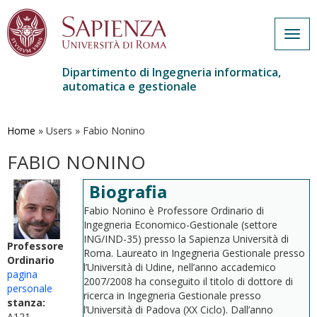
Togg
navig
Dipartimento di Ingegneria informatica,
automatica e gestionale
Salta
al
contenuto
Home
»
Users
»
Fabio Nonino
principale
FABIO NONINO
Biografia
Fabio Nonino è Professore Ordinario di
Ingegneria Economico-Gestionale (settore
ING/IND-35) presso la Sapienza Università di
Professore
Roma. Laureato in Ingegneria Gestionale presso
Ordinario
l’Università di Udine, nell’anno accademico
pagina
2007/2008 ha conseguito il titolo di dottore di
personale
ricerca in Ingegneria Gestionale presso
stanza:
l’Università di Padova (XX Ciclo). Dall’anno
A121