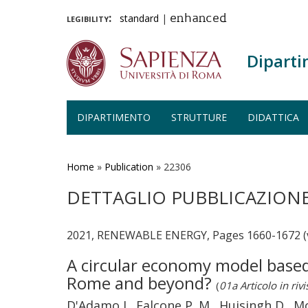
legibility:
standard
|
enhanced
Diparti
DIPARTIMENTO
STRUTTURE
DIDATTICA
Salta
al
contenuto
Home
»
Publication
»
22306
principale
DETTAGLIO PUBBLICAZION
2021, RENEWABLE ENERGY, Pages 1660-1672 (
A circular economy model based
Rome and beyond?
(
01a Articolo in rivi
D'Adamo I., Falcone P. M., Huisingh D., M