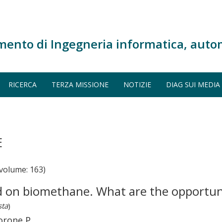
mento di Ingegneria informatica, auto
RICERCA
TERZA MISSIONE
NOTIZIE
DIAG SUI MEDIA
E
volume: 163)
 on biomethane. What are the opportunit
sta
)
orone P.