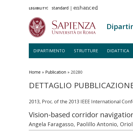
legibility:
standard
|
enhanced
Diparti
DIPARTIMENTO
STRUTTURE
DIDATTICA
Salta
al
contenuto
Home
»
Publication
»
20280
principale
DETTAGLIO PUBBLICAZION
2013, Proc. of the 2013 IEEE International Co
Vision-based corridor navigati
Angela Faragasso, Paolillo Antonio, Orio