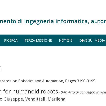
mento di Ingegneria informatica, auto
RICERCA
TERZA MISSIONE
NOTIZIE
DIAG SUI MEDIA
E
nference on Robotics and Automation, Pages 3190-3195
on for humanoid robots
(
04b Atto di convegno in vo
lo Giuseppe, Vendittelli Marilena