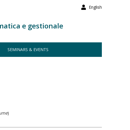
English
matica e gestionale
SEMINARS & EVENTS
lume
)