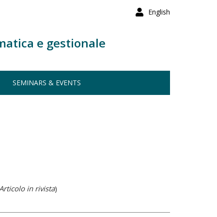
English
matica e gestionale
SEMINARS & EVENTS
rticolo in rivista
)