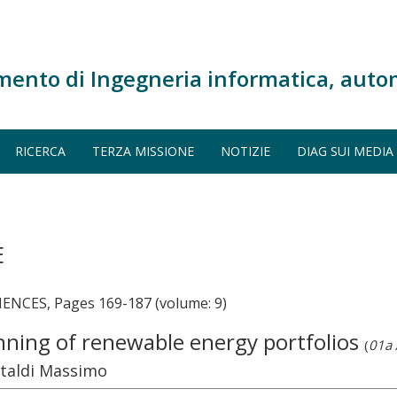
mento di Ingegneria informatica, auto
RICERCA
TERZA MISSIONE
NOTIZIE
DIAG SUI MEDIA
E
NCES, Pages 169-187 (volume: 9)
anning of renewable energy portfolios
(
01a A
staldi Massimo