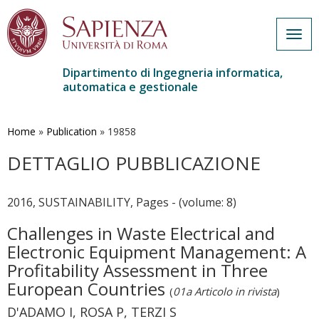
Togg
navig
Dipartimento di Ingegneria informatica,
automatica e gestionale
Salta
al
contenuto
Home
»
Publication
»
19858
principale
DETTAGLIO PUBBLICAZIONE
2016, SUSTAINABILITY, Pages - (volume: 8)
Challenges in Waste Electrical and
Electronic Equipment Management: A
Profitability Assessment in Three
European Countries
(
01a Articolo in rivista
)
D'ADAMO I, ROSA P, TERZI S