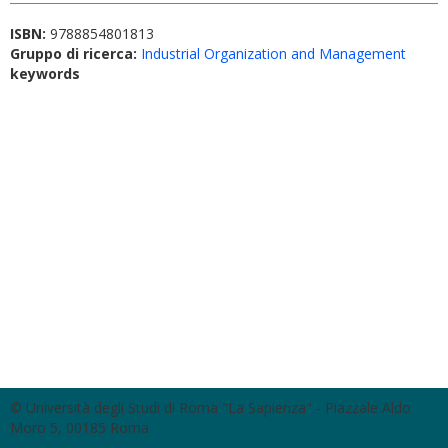
ISBN:
9788854801813
Gruppo di ricerca:
Industrial Organization and Management
keywords
© Università degli Studi di Roma "La Sapienza" - Piazzale Aldo
Moro 5, 00185 Roma