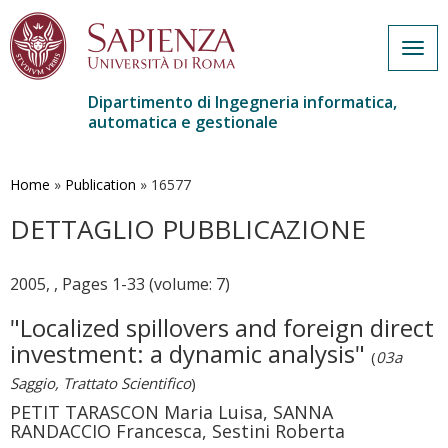
Togg
navig
Dipartimento di Ingegneria informatica,
automatica e gestionale
Salta
al
contenuto
Home
»
Publication
»
16577
principale
DETTAGLIO PUBBLICAZIONE
2005, , Pages 1-33 (volume: 7)
"Localized spillovers and foreign direct
investment: a dynamic analysis"
(
03a
Saggio, Trattato Scientifico
)
PETIT TARASCON Maria Luisa, SANNA
RANDACCIO Francesca, Sestini Roberta