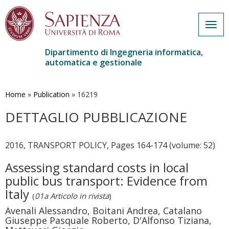
Togg
navig
Dipartimento di Ingegneria informatica,
automatica e gestionale
Salta
al
contenuto
Home
»
Publication
»
16219
principale
DETTAGLIO PUBBLICAZIONE
2016, TRANSPORT POLICY, Pages 164-174 (volume: 52)
Assessing standard costs in local
public bus transport: Evidence from
Italy
(
01a Articolo in rivista
)
Avenali Alessandro, Boitani Andrea, Catalano
Giuseppe Pasquale Roberto, D'Alfonso Tiziana,