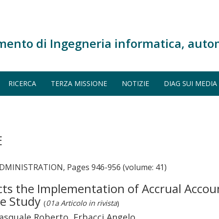
mento di Ingegneria informatica, auto
RICERCA
TERZA MISSIONE
NOTIZIE
DIAG SUI MEDIA
E
MINISTRATION, Pages 946-956 (volume: 41)
s the Implementation of Accrual Account
se Study
(
01a Articolo in rivista
)
squale Roberto, Erbacci Angelo