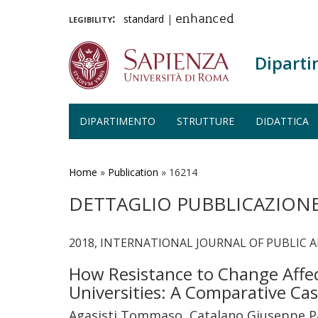
legibility:
standard
|
enhanced
Diparti
DIPARTIMENTO
STRUTTURE
DIDATTICA
Salta
al
contenuto
Home
»
Publication
»
16214
principale
DETTAGLIO PUBBLICAZION
2018, INTERNATIONAL JOURNAL OF PUBLIC AD
How Resistance to Change Affect
Universities: A Comparative Ca
Agasisti Tommaso, Catalano Giuseppe Pa