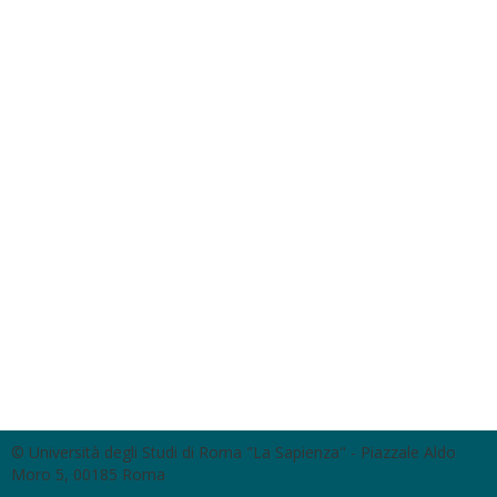
© Università degli Studi di Roma "La Sapienza" - Piazzale Aldo
Moro 5, 00185 Roma