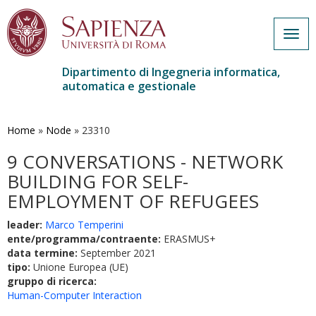
Togg
navig
Dipartimento di Ingegneria informatica,
automatica e gestionale
Salta
al
contenuto
Home
»
Node
»
23310
principale
9 CONVERSATIONS - NETWORK
BUILDING FOR SELF-
EMPLOYMENT OF REFUGEES
leader:
Marco Temperini
ente/programma/contraente:
ERASMUS+
data termine:
September 2021
tipo:
Unione Europea (UE)
gruppo di ricerca:
Human-Computer Interaction