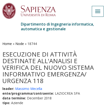
Togg
navig
Dipartimento di Ingegneria informatica,
automatica e gestionale
Salta
al
contenuto
Home
»
Node
»
18744
principale
ESECUZIONE DI ATTIVITÀ
DESTINATE ALL'ANALISI E
VERIFICA DEL NUOVO SISTEMA
INFORMATIVO EMERGENZA/
URGENZA 118
leader:
Massimo Mecella
ente/programma/contraente:
LAZIOCREA SPA
data termine:
December 2018
tipo:
Aziende