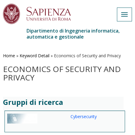
Togg
navig
Dipartimento di Ingegneria informatica,
automatica e gestionale
Salta
al
contenuto
Home
»
Keyword Detail
»
Economics of Security and Privacy
principale
ECONOMICS OF SECURITY AND
PRIVACY
Gruppi di ricerca
Cybersecurity