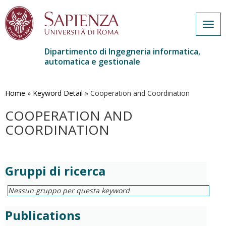
Togg
navig
Dipartimento di Ingegneria informatica,
automatica e gestionale
Salta
al
contenuto
Home
»
Keyword Detail
»
Cooperation and Coordination
principale
COOPERATION AND
COORDINATION
Gruppi di ricerca
Nessun gruppo per questa keyword
Publications