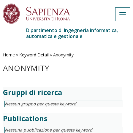
Togg
navig
Dipartimento di Ingegneria informatica,
automatica e gestionale
Salta
al
contenuto
Home
»
Keyword Detail
»
Anonymity
principale
ANONYMITY
Gruppi di ricerca
Nessun gruppo per questa keyword
Publications
Nessuna pubblicazione per questa keyword