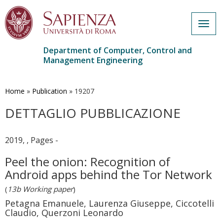
Togg
navig
Department of Computer, Control and
Management Engineering
Skip
to
main
Home
»
Publication
»
19207
content
DETTAGLIO PUBBLICAZIONE
2019, , Pages -
Peel the onion: Recognition of
Android apps behind the Tor Network
(
13b Working paper
)
Petagna Emanuele, Laurenza Giuseppe, Ciccotelli
Claudio, Querzoni Leonardo