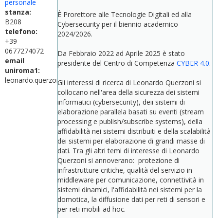
personale
stanza:
È Prorettore alle Tecnologie Digitali ed alla
B208
Cybersecurity per il biennio academico
telefono:
2024/2026.
+39
0677274072
Da Febbraio 2022 ad Aprile 2025 è stato
email
presidente del Centro di Competenza
CYBER 4.0
.
uniroma1:
leonardo.querzoni@uniroma1.it
Gli interessi di ricerca di Leonardo Querzoni si
collocano nell'area della sicurezza dei sistemi
informatici (cybersecurity), deii sistemi di
elaborazione parallela basati su eventi (stream
processing e publish/subscribe systems), della
affidabilità nei sistemi distribuiti e della scalabilità
dei sistemi per elaborazione di grandi masse di
dati. Tra gli altri temi di interesse di Leonardo
Querzoni si annoverano: protezione di
infrastrutture critiche, qualità del servizio in
middleware per comunicazione, connettività in
sistemi dinamici, l'affidabilità nei sistemi per la
domotica, la diffusione dati per reti di sensori e
per reti mobili ad hoc.