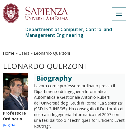
Togg
navig
Department of Computer, Control and
Management Engineering
Skip
to
main
Home
»
Users
»
Leonardo Querzoni
content
LEONARDO QUERZONI
Biography
Lavora come professore ordinario presso il
Dipartimento di Ingegneria Informatica
Automatica e Gestionale Antonio Ruberti
dell'Università degli Studi di Roma "La Sapienza"
(SSD ING-INF/05). Ha conseguito il Dottorato di
Professore
ricerca in Ingegneria Informatica nel 2007 con
Ordinario
una tesi dal titolo "Techniques for Efficient Event
pagina
Routing".