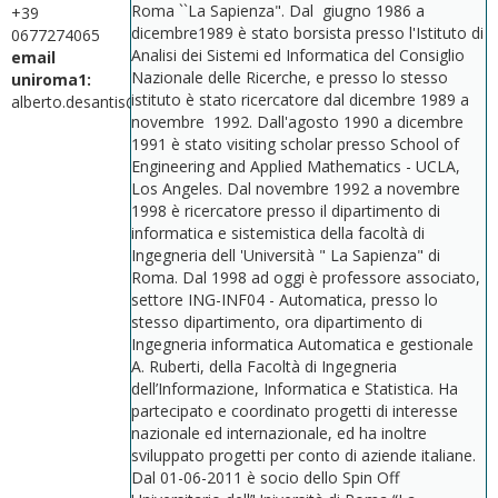
Roma ``La Sapienza". Dal giugno 1986 a
+39
dicembre1989 è stato borsista presso l'Istituto di
0677274065
Analisi dei Sistemi ed Informatica del Consiglio
email
Nazionale delle Ricerche, e presso lo stesso
uniroma1:
istituto è stato ricercatore dal dicembre 1989 a
alberto.desantis@uniroma1.it
novembre 1992. Dall'agosto 1990 a dicembre
1991 è stato visiting scholar presso School of
Engineering and Applied Mathematics - UCLA,
Los Angeles. Dal novembre 1992 a novembre
1998 è ricercatore presso il dipartimento di
informatica e sistemistica della facoltà di
Ingegneria dell 'Università " La Sapienza" di
Roma. Dal 1998 ad oggi è professore associato,
settore ING-INF04 - Automatica, presso lo
stesso dipartimento, ora dipartimento di
Ingegneria informatica Automatica e gestionale
A. Ruberti, della Facoltà di Ingegneria
dell’Informazione, Informatica e Statistica. Ha
partecipato e coordinato progetti di interesse
nazionale ed internazionale, ed ha inoltre
sviluppato progetti per conto di aziende italiane.
Dal 01-06-2011 è socio dello Spin Off