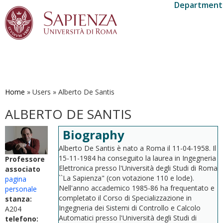
Department 
Skip
to
main
Home
»
Users
»
Alberto De Santis
content
ALBERTO DE SANTIS
Biography
Alberto De Santis è nato a Roma il 11-04-1958. Il
15-11-1984 ha conseguito la laurea in Ingegneria
Professore
Elettronica presso l'Università degli Studi di Roma
associato
``La Sapienza" (con votazione 110 e lode).
pagina
Nell'anno accademico 1985-86 ha frequentato e
personale
completato il Corso di Specializzazione in
stanza:
Ingegneria dei Sistemi di Controllo e Calcolo
A204
Automatici presso l'Università degli Studi di
telefono: