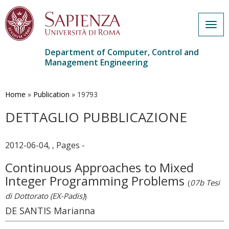
Togg
navig
Department of Computer, Control and
Management Engineering
Skip
to
main
Home
»
Publication
»
19793
content
DETTAGLIO PUBBLICAZIONE
2012-06-04, , Pages -
Continuous Approaches to Mixed
Integer Programming Problems
(
07b Tesi
di Dottorato (EX-Padis)
)
DE SANTIS Marianna