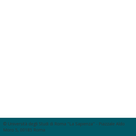
© Università degli Studi di Roma "La Sapienza" - Piazzale Aldo
Moro 5, 00185 Roma