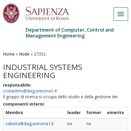
Togg
navig
Department of Computer, Control and
Management Engineering
Skip
to
main
Home
»
Node
»
27352
content
INDUSTRIAL SYSTEMS
ENGINEERING
responsabile:
costantino@diag.uniroma1.it
Il gruppo di ricerca si occupa dello studio e della gestione dei
sistemi industriali complessi, con particolare attenzione a
componenti interni:
sicurezza, sostenibilità e digitalizzazione.
…
Espandi
Membro
leader
former
emerito
sabetta@diag.uniroma1.it
no
no