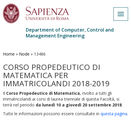
Togg
navig
Department of Computer, Control and
Management Engineering
Skip
to
main
Home
»
Node
»
13486
content
CORSO PROPEDEUTICO DI
MATEMATICA PER
IMMATRICOLANDI 2018-2019
Il
Corso Propedeutico di Matematica
, rivolto a tutti gli
immatricolandi ai corsi di laurea triennale di questa Facoltà, si
terrà nel periodo
da lunedì 10 a giovedì 20 settembre 2018
.
Tutte le informazioni possono essere consultate in
questa pagina
.