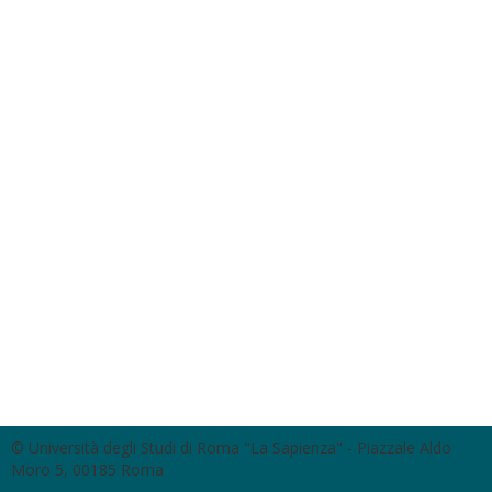
© Università degli Studi di Roma "La Sapienza" - Piazzale Aldo
Moro 5, 00185 Roma